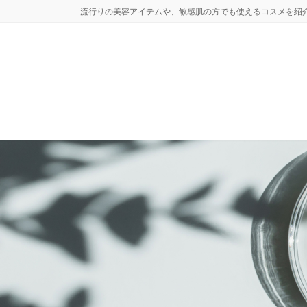
コ
ナ
流行りの美容アイテムや、敏感肌の方でも使えるコスメを紹
ン
ビ
テ
ゲ
ン
ー
ツ
シ
へ
ョ
ス
ン
キ
に
ッ
移
プ
動