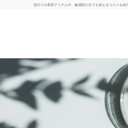
コ
ナ
流行りの美容アイテムや、敏感肌の方でも使えるコスメを紹
ン
ビ
テ
ゲ
ン
ー
ツ
シ
へ
ョ
ス
ン
キ
に
ッ
移
プ
動