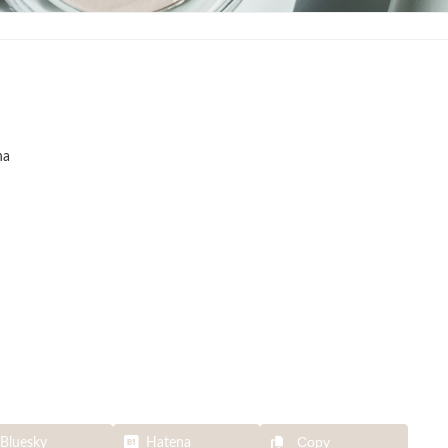
na
Copy
Bluesky
Hatena