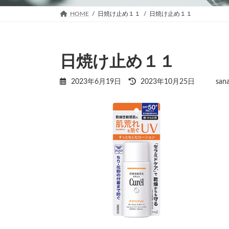
HOME
日焼け止め１１
日焼け止め１１
日焼け止め１１
最
2023年6月19日
2023年10月25日
san
終
更
新
日
時
: