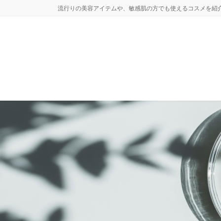
コ
ナ
流行りの美容アイテムや、敏感肌の方でも使えるコスメを紹
ン
ビ
テ
ゲ
ン
ー
ツ
シ
へ
ョ
ス
ン
キ
に
ッ
移
プ
動