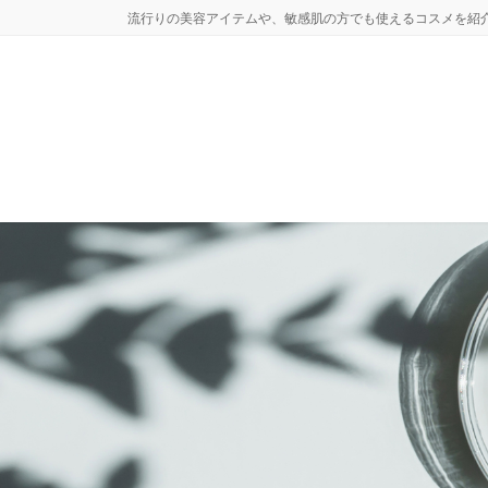
コ
ナ
流行りの美容アイテムや、敏感肌の方でも使えるコスメを紹
ン
ビ
テ
ゲ
ン
ー
ツ
シ
へ
ョ
ス
ン
キ
に
ッ
移
プ
動