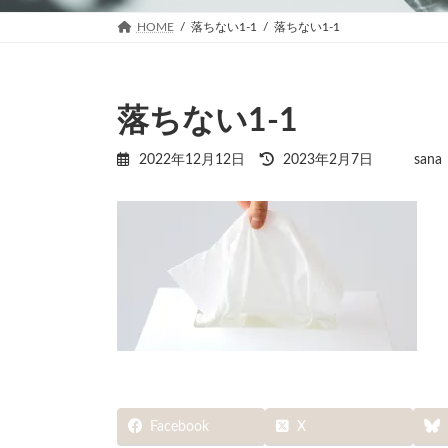
HOME
落ちない1-1
落ちない1-1
落ちない1-1
最
2022年12月12日
2023年2月7日
sana
終
更
新
日
時
:
Facebook
X