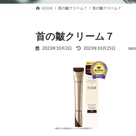
HOME
首の皺クリーム７
首の皺クリーム７
首の皺クリーム７
最
2023年10月3日
2023年10月25日
san
終
更
新
日
時
: