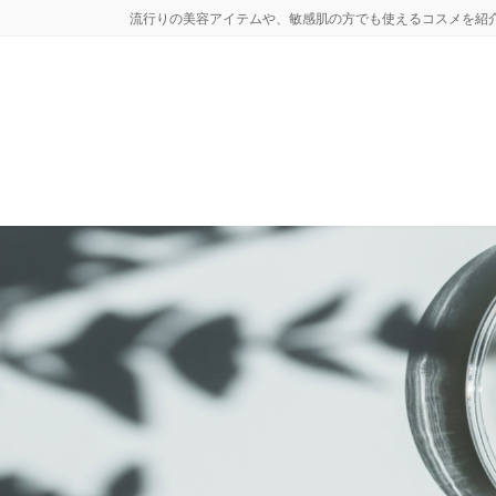
コ
ナ
流行りの美容アイテムや、敏感肌の方でも使えるコスメを紹
ン
ビ
テ
ゲ
ン
ー
ツ
シ
へ
ョ
ス
ン
キ
に
ッ
移
プ
動