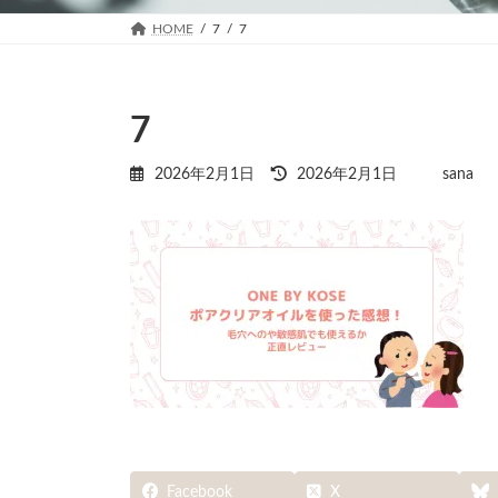
HOME
7
7
7
最
2026年2月1日
2026年2月1日
sana
終
更
新
日
時
:
Facebook
X