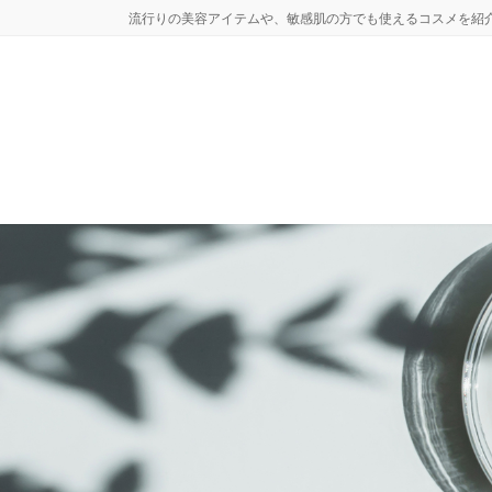
コ
ナ
流行りの美容アイテムや、敏感肌の方でも使えるコスメを紹
ン
ビ
テ
ゲ
ン
ー
ツ
シ
へ
ョ
ス
ン
キ
に
ッ
移
プ
動