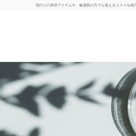
コ
ナ
流行りの美容アイテムや、敏感肌の方でも使えるコスメを紹
ン
ビ
テ
ゲ
ン
ー
ツ
シ
へ
ョ
ス
ン
キ
に
ッ
移
プ
動