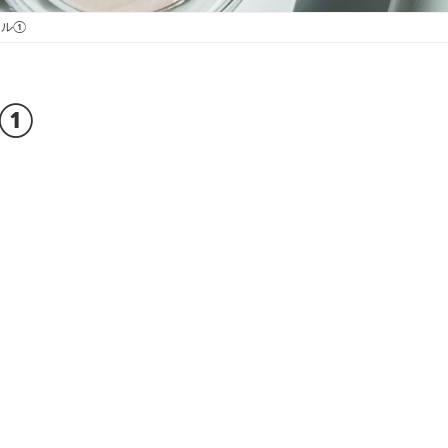
ール①
ル①