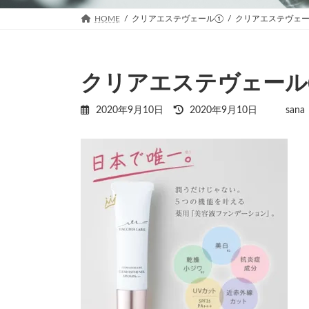
HOME
クリアエステヴェール①
クリアエステヴェ
クリアエステヴェー
最
2020年9月10日
2020年9月10日
sana
終
更
新
日
時
: