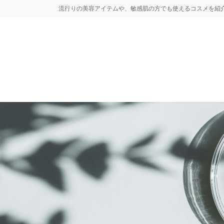
コ
ナ
流行りの美容アイテムや、敏感肌の方でも使えるコスメを紹
ン
ビ
テ
ゲ
ン
ー
ツ
シ
へ
ョ
ス
ン
キ
に
ッ
移
プ
動