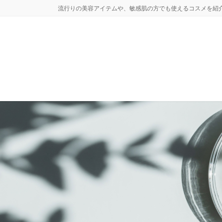
コ
ナ
流行りの美容アイテムや、敏感肌の方でも使えるコスメを紹
ン
ビ
テ
ゲ
ン
ー
ツ
シ
へ
ョ
ス
ン
キ
に
ッ
移
プ
動