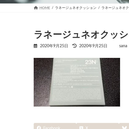
HOME
ラネージュネオクッション
ラネージュネオク
ラネージュネオクッシ
最
2020年9月25日
2020年9月25日
sana
終
更
新
日
時
:
Facebook
X