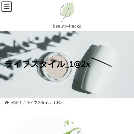
コ
ナ
ン
ビ
テ
ゲ
ン
ー
ツ
シ
へ
ョ
ス
ン
キ
に
ッ
移
プ
動
ライフスタイル_1@2x
HOME
ライフスタイル_1@2x