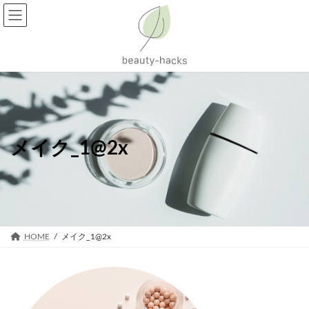
コ
ナ
ン
ビ
テ
ゲ
ン
ー
ツ
シ
へ
ョ
ス
ン
キ
に
ッ
移
プ
動
メイク_1@2x
HOME
メイク_1@2x