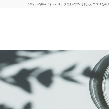
コ
ナ
流行りの美容アイテムや、敏感肌の方でも使えるコスメを紹
ン
ビ
テ
ゲ
ン
ー
ツ
シ
へ
ョ
ス
ン
キ
に
ッ
移
プ
動