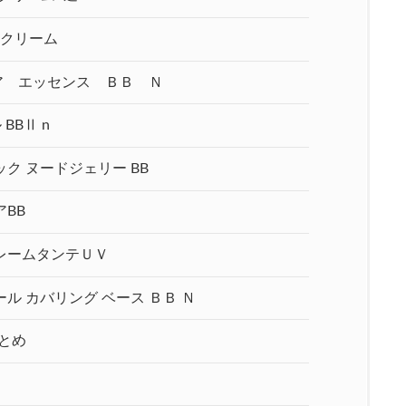
Bクリーム
ア エッセンス ＢＢ Ｎ
BBⅡ n
ク ヌードジェリー BB
BB
レームタンテＵＶ
 カバリング ベース ＢＢ Ｎ
とめ