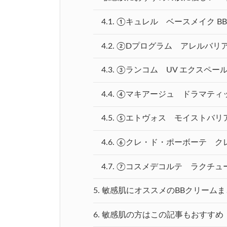
4.1.
①キュレル ベースメイク B
4.2.
②Dプログラム アレルバリ
4.3.
③ランコム UV エクスペール 
4.4.
④マキアージュ ドラマティッ
4.5.
⑤エトヴォス モイストバリア
4.6.
⑥クレ・ド・ポーボーテ ク
4.7.
⑦コスメデコルテ ラクチュール
5.
敏感肌にオススメのBBクリームま
6.
敏感肌の方はこの記事もおすすめ