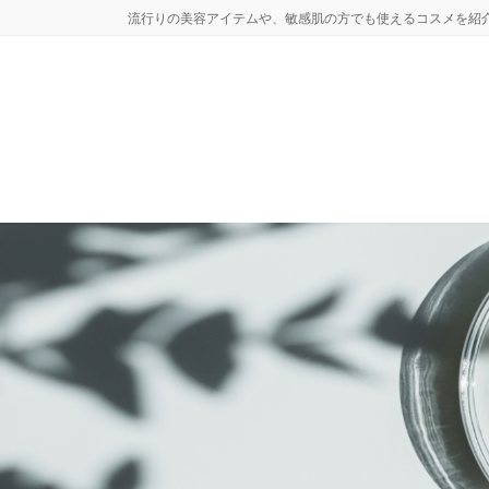
コ
ナ
流行りの美容アイテムや、敏感肌の方でも使えるコスメを紹
ン
ビ
テ
ゲ
ン
ー
ツ
シ
へ
ョ
ス
ン
キ
に
ッ
移
プ
動