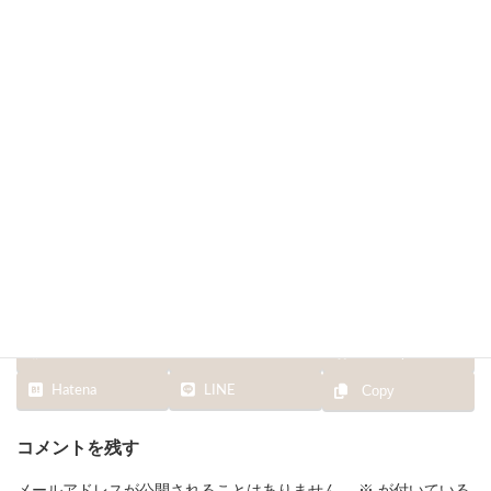
る？
最
2025年9月3日
2025年9月3日
sana
終
更
新
日
時
:
Facebook
X
Bluesky
Hatena
LINE
Copy
コメントを残す
メールアドレスが公開されることはありません。
※
が付いている