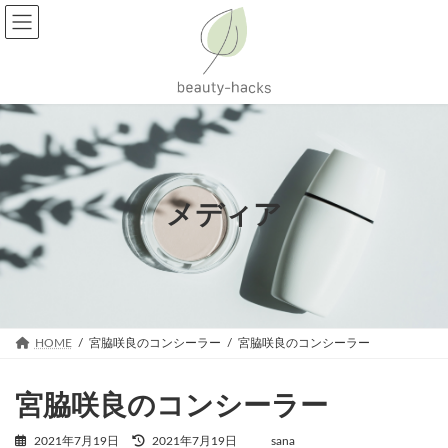
コ
ナ
ン
ビ
テ
ゲ
ン
ー
ツ
シ
へ
ョ
ス
ン
キ
に
ッ
移
プ
動
メディア
HOME
宮脇咲良のコンシーラー
宮脇咲良のコンシーラー
宮脇咲良のコンシーラー
最
2021年7月19日
2021年7月19日
sana