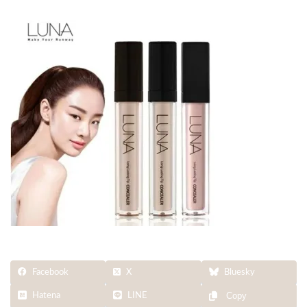
終
更
新
日
時
:
Facebook
X
Bluesky
Hatena
LINE
Copy