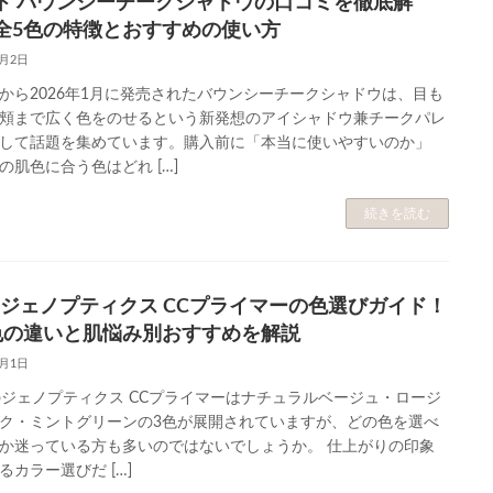
ト バウンシーチークシャドウの口コミを徹底解
全5色の特徴とおすすめの使い方
6月2日
から2026年1月に発売されたバウンシーチークシャドウは、目も
頬まで広く色をのせるという新発想のアイシャドウ兼チークパレ
して話題を集めています。購入前に「本当に使いやすいのか」
の肌色に合う色はどれ […]
続きを読む
-II ジェノプティクス CCプライマーの色選びガイド！
色の違いと肌悩み別おすすめを解説
6月1日
IIのジェノプティクス CCプライマーはナチュラルベージュ・ロージ
ク・ミントグリーンの3色が展開されていますが、どの色を選べ
か迷っている方も多いのではないでしょうか。 仕上がりの印象
るカラー選びだ […]