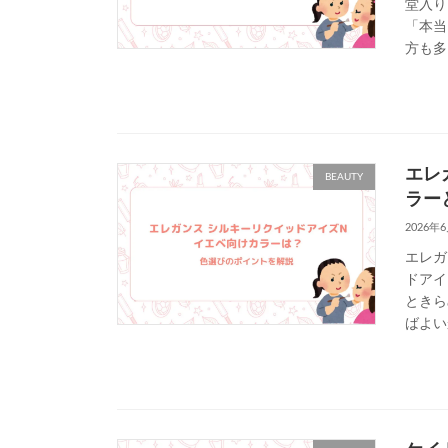
堂入り
「本当
方も多
エレ
BEAUTY
ラー
2026年
エレガ
ドアイ
ときら
ばよい