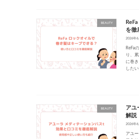
Re
BEAUTY
を徹
2026年
ReF
り、累
に巻き
したい
アユ
BEAUTY
解説
2026年
アユー