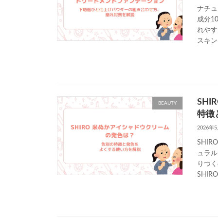
ナチュ
成分1
れやす
スキン
SH
BEAUTY
特徴
2026年
SHI
ュラル
りつく
SHIR