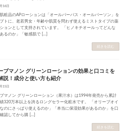
6月16日
肌粧品のAPローションは「オールパーパス・オールパーソン」を
プトに、老若男女・年齢や肌質を問わず使えるミストタイプの薬
ションとして支持されています。 「ヒノキチオールってどんな
あるのか」「敏感肌で […]
続きを読む
ーブマノン グリーンローションの効果と口コミを
解説！成分と使い方も紹介
6月15日
ブマノン グリーンローション（果汁水）は1994年発売から累計
績320万本以上を誇るロングセラー化粧水です。 「オリーブオイ
なのにさっぱり使えるのか」「本当に保湿効果があるのか」を口
確認してから購 […]
続きを読む