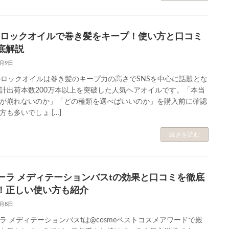
Fa ロックオイルで巻き髪をキープ！使い方と口コミ
底解説
6月9日
aのロックオイルは巻き髪のキープ力の高さでSNSを中心に話題とな
計出荷本数200万本以上を突破した人気ヘアオイルです。「本当
が崩れないのか」「どの種類を選べばいいのか」を購入前に確認
方も多いでしょ […]
続きを読む
ーラ メディテーションバスtの効果と口コミを徹底
！正しい使い方も紹介
6月8日
ラ メディテーションバスtは@cosmeベストコスメアワードで殿