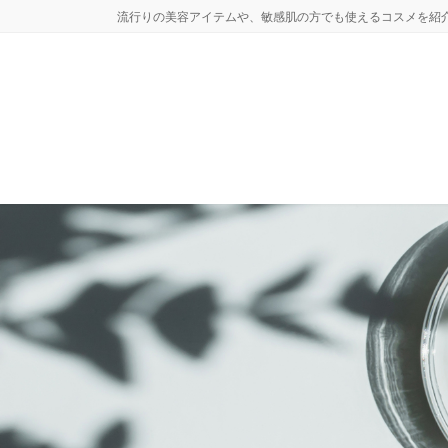
コ
ナ
流行りの美容アイテムや、敏感肌の方でも使えるコスメを紹
ン
ビ
テ
ゲ
ン
ー
ツ
シ
へ
ョ
ス
ン
キ
に
ッ
移
プ
動